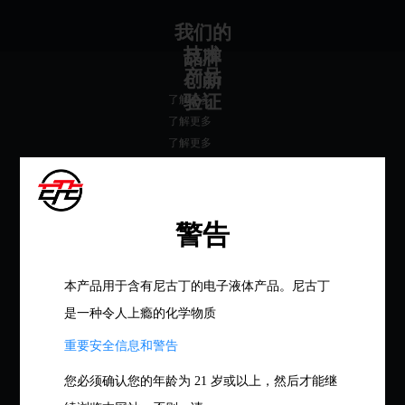
我们的
技术
品牌
产品
创新
验证
了解更多
了解更多
了解更多
Vaping 是一种态度。我们在这里与大明星、EPE 的粉丝和全世界的蒸汽爱好
者见面。
警告
本产品用于含有尼古丁的电子液体产品。尼古丁
是一种令人上瘾的化学物质
博客
重要安全信息和警告
EPE 一次性电子烟： 方便又实
您必须确认您的年龄为 21 岁或以上，然后才能继
惠的电子烟发烧友选择